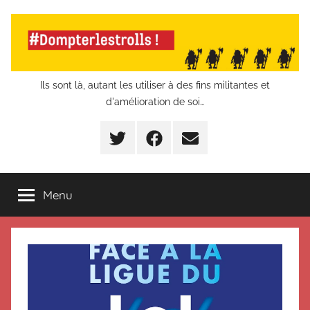
Aller
au
contenu
Dompter
Ils sont là, autant les utiliser à des fins militantes et
d'amélioration de soi…
les
Twitter
Facebook
E-
trolls
mail
Menu