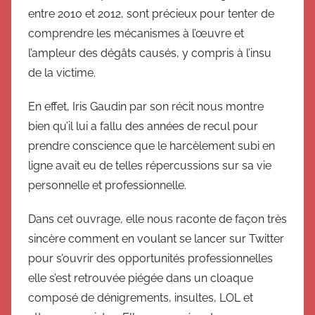
entre 2010 et 2012, sont précieux pour tenter de
L
comprendre les mécanismes à l’œuvre et
e
s
l’ampleur des dégâts causés, y compris à l’insu
T
de la victime.
r
En effet, Iris Gaudin par son récit nous montre
o
l
bien qu’il lui a fallu des années de recul pour
l
prendre conscience que le harcèlement subi en
s
ligne avait eu de telles répercussions sur sa vie
personnelle et professionnelle.
Dans cet ouvrage, elle nous raconte de façon très
sincère comment en voulant se lancer sur Twitter
pour s’ouvrir des opportunités professionnelles
elle s’est retrouvée piégée dans un cloaque
composé de dénigrements, insultes, LOL et