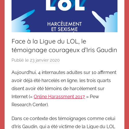
Face à la Ligue du LOL, le
témoignage courageux d’Iris Gaudin
Publié le
23 janvier 2020
p
a
Aujourd’hui, 4 internautes adultes sur 10 affirment
r
avoir déjà été harcelés en ligne, les trois quarts
D
disent avoir été témoins de harcèlement sur
o
Internet («
Online Harassment 2017
» Pew
m
Research Center).
p
t
Dans ce contexte des témoignages comme celui
e
d’Iris Gaudin, qui a été victime de la Ligue du LOL
r