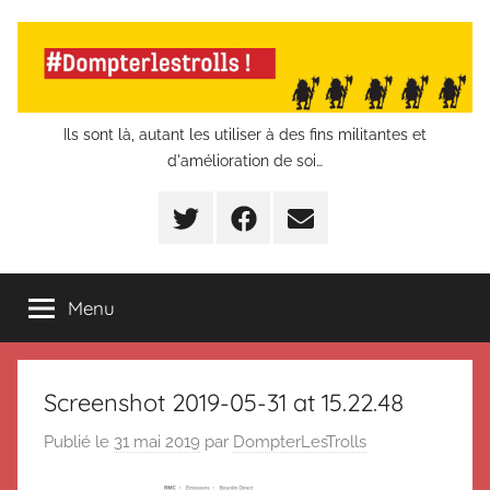
Aller
au
contenu
Dompter
Ils sont là, autant les utiliser à des fins militantes et
d'amélioration de soi…
les
Twitter
Facebook
E-
trolls
mail
Menu
Screenshot 2019-05-31 at 15.22.48
Publié le
31 mai 2019
par
DompterLesTrolls